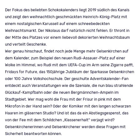
Der Fokus des beliebten Schokokalenders liegt 2019 südlich des Kanals
und zeigt den weihnachtlich geschmückten Heinrich-König-Platz mit
einem nostalgischen Karussell auf einem schneebedeckten
Weihnachtsmarkt. Der Nikolaus darf natürlich nicht fehlen. Er thront in
der Mitte des Platzes vor einem liebevoll dekorierten Weihnachtsbaum
und verteilt Geschenke.
Wer genau hinschaut, findet noch jede Menge mehr Gelsenkirchen auf
dem Kalender, zum Beispiel den neuen Rudi-Assauer-Platz auf einer
Wolke im Himmel, wo Rudi mit dem UEFA-Cup im Arm seine Zigarre pafft,
Fridays for Future, das 150jährige Jubiläum der Sparkasse Gelsenkirchen
oder 100 Jahre Volkshochschule. Der geschulte Adventskalender-Fan
entdeckt auch Veranstaltungen wie die Szeniale, die nun blau strahlende
Glückauf-Kampfbahn oder die neuen Bergmännchen-Ampeln im
Stadtgebiet. Wer mag wohl die Frau mit der Frisur in pink mit dem
Mikrofon in der Hand sein? Oder der Komiker mit den langen schwarzen
Haaren im gläsernen Studio? Und ist das da ein Abstiegsgespenst, das
von der Fee mit dem Schildchen „Klassenerhalt“ verjagt wird?
Gelsenkirchenerinnen und Gelsenkirchener werden diese Fragen mit
Sicherheit beantworten können.