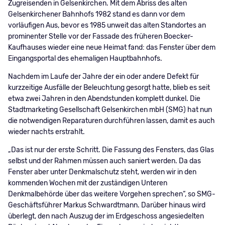
Zugreisenden in Gelsenkirchen. Mit dem Abriss des alten
Gelsenkirchener Bahnhofs 1982 stand es dann vor dem
vorläufigen Aus, bevor es 1985 unweit das alten Standortes an
prominenter Stelle vor der Fassade des früheren Boecker-
Kaufhauses wieder eine neue Heimat fand: das Fenster über dem
Eingangsportal des ehemaligen Hauptbahnhofs.
Nachdem im Laufe der Jahre der ein oder andere Defekt für
kurzzeitige Ausfälle der Beleuchtung gesorgt hatte, blieb es seit
etwa zwei Jahren in den Abendstunden komplett dunkel. Die
Stadtmarketing Gesellschaft Gelsenkirchen mbH (SMG) hat nun
die notwendigen Reparaturen durchführen lassen, damit es auch
wieder nachts erstrahlt.
„Das ist nur der erste Schritt. Die Fassung des Fensters, das Glas
selbst und der Rahmen müssen auch saniert werden. Da das
Fenster aber unter Denkmalschutz steht, werden wir in den
kommenden Wochen mit der zuständigen Unteren
Denkmalbehörde über das weitere Vorgehen sprechen“, so SMG-
Geschäftsführer Markus Schwardtmann. Darüber hinaus wird
überlegt, den nach Auszug der im Erdgeschoss angesiedelten