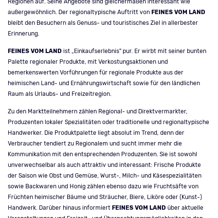
Regionen auf. Seine Angebote sind gleichermaßen interessant wie
außergewöhnlich. Der regionaltypische Auftritt von
FEINES VOM LAND
bleibt den Besuchern als Genuss- und touristisches Ziel in allerbester
Erinnerung.
FEINES VOM LAND
ist „Einkaufserlebnis" pur. Er wirbt mit seiner bunten
Palette regionaler Produkte, mit Verkostungsaktionen und
bemerkenswerten Vorführungen für regionale Produkte aus der
heimischen Land- und Ernährungswirtschaft sowie für den ländlichen
Raum als Urlaubs- und Freizeitregion.
Zu den Marktteilnehmern zählen Regional- und Direktvermarkter,
Produzenten lokaler Spezialitäten oder traditionelle und regionaltypische
Handwerker. Die Produktpalette liegt absolut im Trend, denn der
Verbraucher tendiert zu Regionalem und sucht immer mehr die
Kommunikation mit den entsprechenden Produzenten. Sie ist sowohl
unverwechselbar als auch attraktiv und interessant: Frische Produkte
der Saison wie Obst und Gemüse, Wurst-, Milch- und Käsespezialitäten
sowie Backwaren und Honig zählen ebenso dazu wie Fruchtsäfte von
Früchten heimischer Bäume und Sträucher, Biere, Liköre oder (Kunst-)
Handwerk. Darüber hinaus informiert
FEINES VOM LAND
über aktuelle