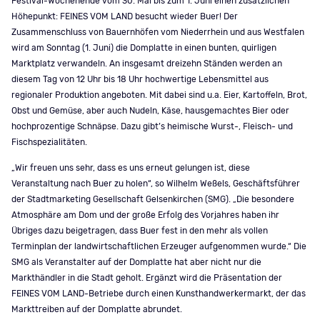
Festival-Wochenende vom 30. Mai bis zum 1. Juni einen zusätzlichen
Höhepunkt: FEINES VOM LAND besucht wieder Buer! Der
Zusammenschluss von Bauernhöfen vom Niederrhein und aus Westfalen
wird am Sonntag (1. Juni) die Domplatte in einen bunten, quirligen
Marktplatz verwandeln. An insgesamt dreizehn Ständen werden an
diesem Tag von 12 Uhr bis 18 Uhr hochwertige Lebensmittel aus
regionaler Produktion angeboten. Mit dabei sind u.a. Eier, Kartoffeln, Brot,
Obst und Gemüse, aber auch Nudeln, Käse, hausgemachtes Bier oder
hochprozentige Schnäpse. Dazu gibt’s heimische Wurst-, Fleisch- und
Fischspezialitäten.
„Wir freuen uns sehr, dass es uns erneut gelungen ist, diese
Veranstaltung nach Buer zu holen“, so Wilhelm Weßels, Geschäftsführer
der Stadtmarketing Gesellschaft Gelsenkirchen (SMG). „Die besondere
Atmosphäre am Dom und der große Erfolg des Vorjahres haben ihr
Übriges dazu beigetragen, dass Buer fest in den mehr als vollen
Terminplan der landwirtschaftlichen Erzeuger aufgenommen wurde.“ Die
SMG als Veranstalter auf der Domplatte hat aber nicht nur die
Markthändler in die Stadt geholt. Ergänzt wird die Präsentation der
FEINES VOM LAND-Betriebe durch einen Kunsthandwerkermarkt, der das
Markttreiben auf der Domplatte abrundet.